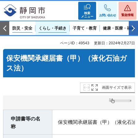
検索
緊急情報
お問い合わせ
メニュー
防災・安全
くらし・手続き
子育て・教育
健康・医療・福祉
ページID：49543
更新日：2024年2月27日
保安機関承継届書（甲）（液化石油ガ
ス法）
画面サイズで表示
申請書等の名
保安機関承継届書（甲）（液化石油
称