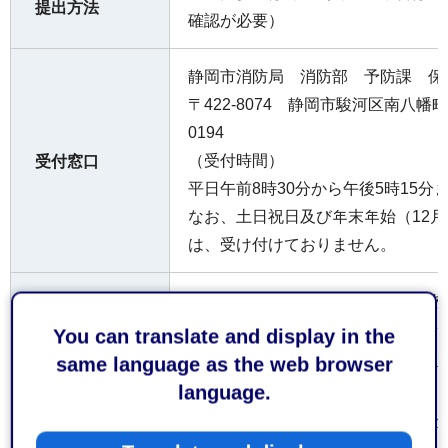
提出方法
確認が必要）
静岡市消防局 消防部 予防課 保
〒422-8074 静岡市駿河区南⼋幡町1
0194
（受付時間）
受付窓口
平⽇午前8時30分から午後5時15分
なお、⼟⽇祝⽇及び年末年始（12⽉
は、受け付けておりません。
内容によって⼿数料が係る場合があ
費用
You can translate and display in the
経済産業省産業保安(外部サイト
same language as the web browser
リンク）
language.
参考となるホ
ームページ
静岡県危機管理部消防保安課(外