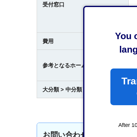
受付窓口
You c
費用
lan
参考となるホームページ
Tra
大分類 > 中分類
After 1
お問い合わせ