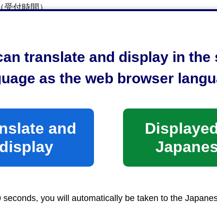
（受付時間）
平⽇午前8時30分から午後5時15分まで
なお、⼟⽇祝⽇及び年末年始（12⽉29⽇から1⽉3⽇ま
an translate and display in th
内容によって⼿数料が係る場合があります。
guage as the web browser langu
経済産業省産業保安(外部サイトへリンク)（外部サイ
静岡県危機管理部消防保安課(外部サイトへリンク)（
nslate and
Displayed
消防・防災
＞
消防
display
Japane
0 seconds, you will automatically be taken to the Japane