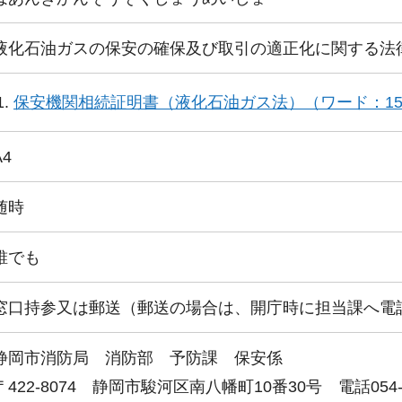
液化石油ガスの保安の確保及び取引の適正化に関する法
保安機関相続証明書（液化石油ガス法）（ワード：15
A4
随時
誰でも
窓口持参又は郵送（郵送の場合は、開庁時に担当課へ電
静岡市消防局 消防部 予防課 保安係
〒422-8074 静岡市駿河区南⼋幡町10番30号 電話054-28