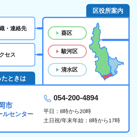
区役所案内
織・連絡先
葵区
駿河区
クセス
清水区
ったときは
054-200-4894
岡市
平日：8時から20時
ールセンター
土日祝/年末年始：8時から17時