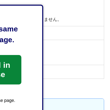
で）は、受け付けておりません。
e same
age.
トへリンク）
外部サイトへリンク）
 in
se
se page.