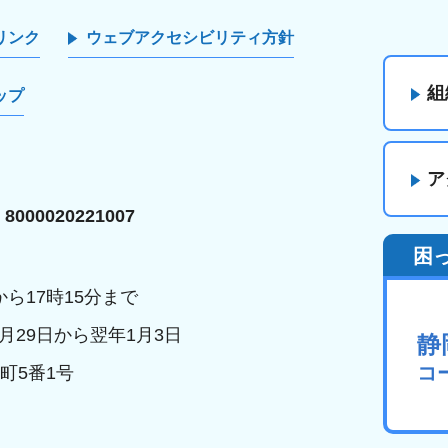
リンク
ウェブアクセシビリティ方針
組
ップ
ア
000020221007
困
ら17時15分まで
月29日から翌年1月3日
静
コ
町5番1号