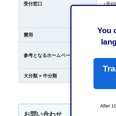
受付窓口
（受付
平⽇午
なお、
You c
費用
内容に
lan
経
参考となるホームページ
静
Tra
大分類 > 中分類
消防・
After 1
お問い合わせ