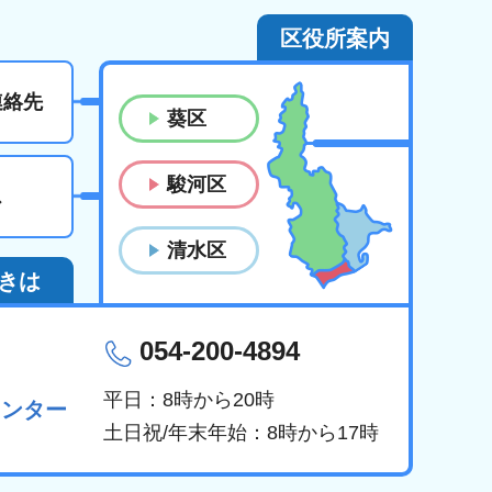
区役所案内
連絡先
葵区
駿河区
ス
清水区
きは
054-200-4894
平日：8時から20時
センター
土日祝/年末年始：8時から17時