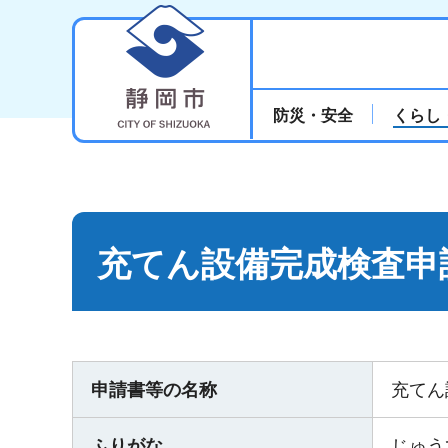
静岡市
防災・安全
くらし
充てん設備完成検査申
申請書等の名称
充てん
ふりがな
じゅう