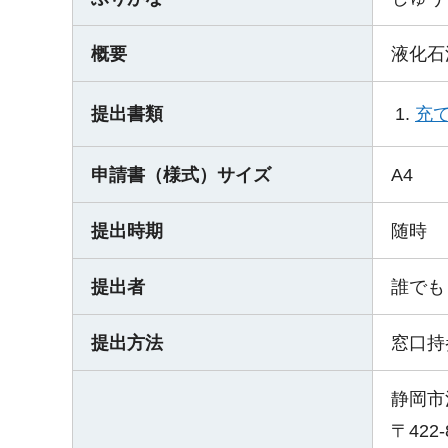
概要
液化石
充
提出書類
申請書（様式）サイズ
A4
提出時期
随時
提出者
誰でも
提出方法
窓口持
静岡市
〒422