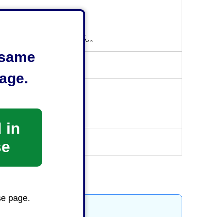
は、受け付けておりません。
e same
age.
リンク）
サイトへリンク）
 in
se
se page.