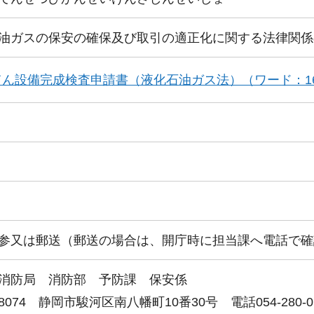
油ガスの保安の確保及び取引の適正化に関する法律関係
てん設備完成検査申請書（液化石油ガス法）（ワード：16
参又は郵送（郵送の場合は、開庁時に担当課へ電話で確
消防局 消防部 予防課 保安係
-8074 静岡市駿河区南⼋幡町10番30号 電話054-280-0