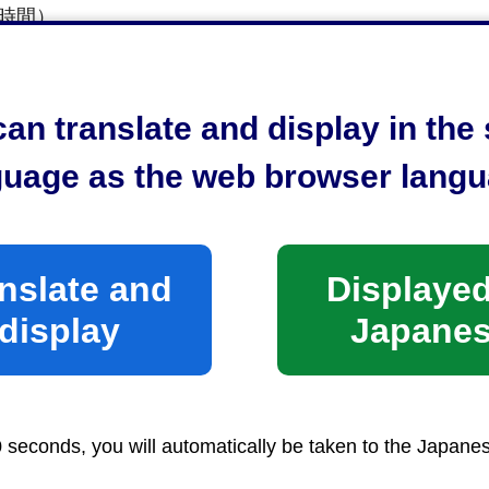
時間）
前8時30分から午後5時15分まで
⼟⽇祝⽇及び年末年始（12⽉29⽇から1⽉3⽇まで）
an translate and display in th
よって⼿数料が係る場合があります。
guage as the web browser langu
済産業省産業保安(外部サイトへリンク)（外部サイトへ
岡県危機管理部消防保安課(外部サイトへリンク)（外部
nslate and
Displayed
防災
＞
消防
display
Japane
0 seconds, you will automatically be taken to the Japane