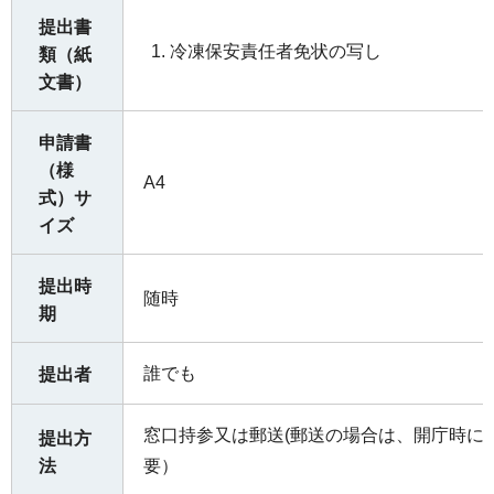
提出書
冷凍保安責任者免状の写し
類（紙
文書）
申請書
（様
A4
式）サ
イズ
提出時
随時
期
誰でも
提出者
窓口持参又は郵送(郵送の場合は、開庁時に
提出方
法
要）