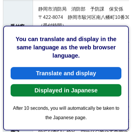
静岡市消防局 消防部 予防課 保安係
〒422-8074 静岡市駿河区南⼋幡町10番30号 
（受付時間）
受付窓
口
平日午前8時30分から午後5時15分まで
You can translate and display in the
なお、土日祝日及び年末年始（12月29日か
same language as the web browser
付けておりません。
language.
お持ち
Translate and display
申請書・届出書等の提出部数
してい
ただく
正副2部
もの
Displayed in Japanese
内容によって手数料が係る場合があります
費用
After 10 seconds, you will automatically be taken to
the Japanese page.
静岡県高圧ガス保安協会から発行された「
続きの案内」及び「高圧ガス販売事業届出
備考