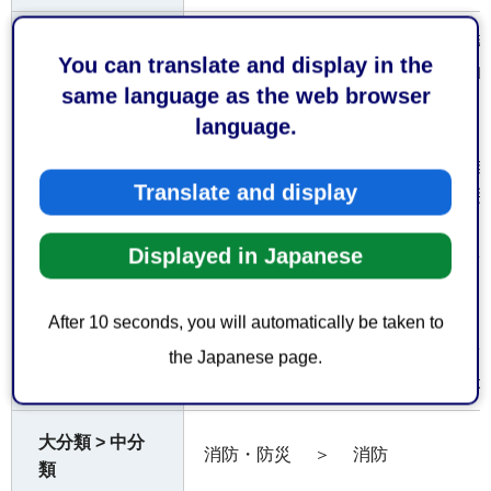
静岡市消防局 消防部 予防課 保
You can translate and display in the
〒422-8074 静岡市駿河区南⼋幡町10
same language as the web browser
0194
language.
（受付時間）
受付窓口
平日午前8時30分から午後5時15分
Translate and display
なお、土日祝日及び年末年始（12月2
は、受け付けておりません。
Displayed in Japanese
申請書・届出書等の提出部数
お持ちしてい
ただくもの
正副2部
After 10 seconds, you will automatically be taken to
the Japanese page.
内容によって手数料が係る場合があ
費用
大分類 > 中分
消防・防災
＞
消防
類