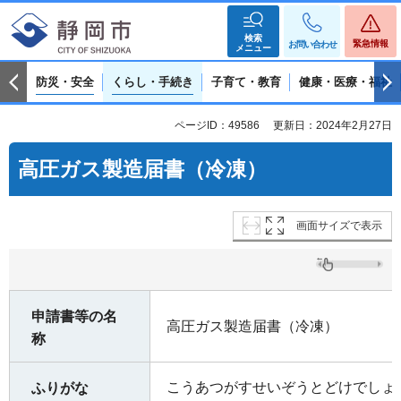
検索
緊急情報
お問い合わせ
メニュー
防災・安全
くらし・手続き
子育て・教育
健康・医療・福祉
ページID：49586
更新日：2024年2月27日
高圧ガス製造届書（冷凍）
画面サイズで表示
申請書等の名
高圧ガス製造届書（冷凍）
称
こうあつがすせいぞうとどけでしょ
ふりがな