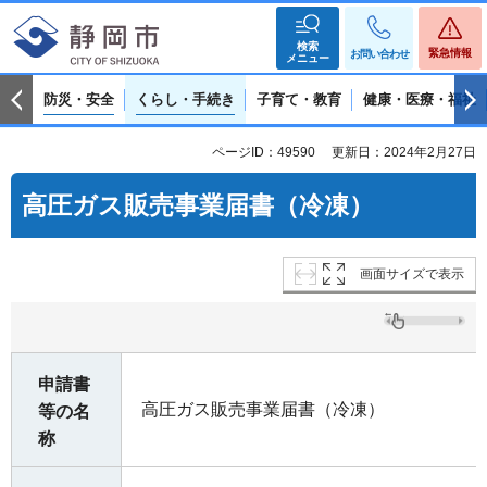
検索
緊急情報
お問い合わせ
メニュー
防災・安全
くらし・手続き
子育て・教育
健康・医療・福祉
ページID：49590
更新日：2024年2月27日
高圧ガス販売事業届書（冷凍）
画面サイズで表示
申請書
高圧ガス販売事業届書（冷凍）
等の名
称