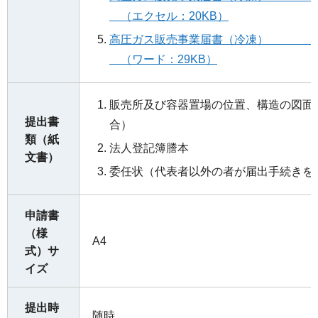
（エクセル：20KB）
高圧ガス販売事業
（ワード：29KB）
販売所及び容器置場の位置、構造の図面
提出書
合）
類（紙
法人登記簿謄本
文書）
委任状（代表者以外の者が届出手続きを
申請書
（様
A4
式）サ
イズ
提出時
随時