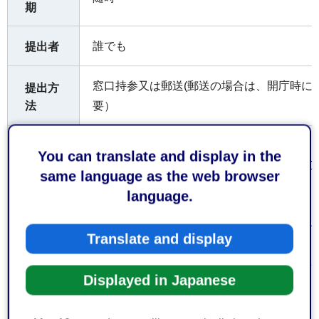
期
誰でも
提出者
窓口持参又は郵送(郵送の場合は、開庁時に
提出方
法
要）
静岡市消防局 消防部 予防課 保安係
You can translate and display in the
〒422-8074 静岡市駿河区南⼋幡町10番30号 
same language as the web browser
（受付時間）
受付窓
language.
口
平日午前8時30分から午後5時15分まで
なお、土日祝日及び年末年始（12月29日か
Translate and display
付けておりません。
Displayed in Japanese
お持ち
申請書・届出書等の提出部数
してい