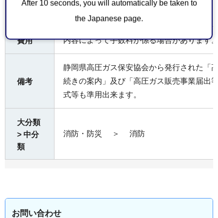
ただく
正副2部
After 10 seconds, you will automatically be taken to
もの
the Japanese page.
内容によって手数料が係る場合があります
費用
静岡県高圧ガス保安協会から発行された「
続きの案内」及び「高圧ガス販売事業届出
備考
式等も準用出来ます。
大分類
消防・防災
＞
消防
> 中分
類
お問い合わせ