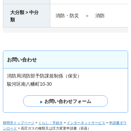
大分類 > 中分
消防・防災
＞
消防
類
お問い合わせ
消防局消防部予防課規制係（保安）
駿河区南八幡町10-30
静岡市トップページ
>
くらし・手続き
>
インターネットサービス
>
申請書ダウ
ンロード
> 高圧ガスの種類又は圧力変更申請書（容器）