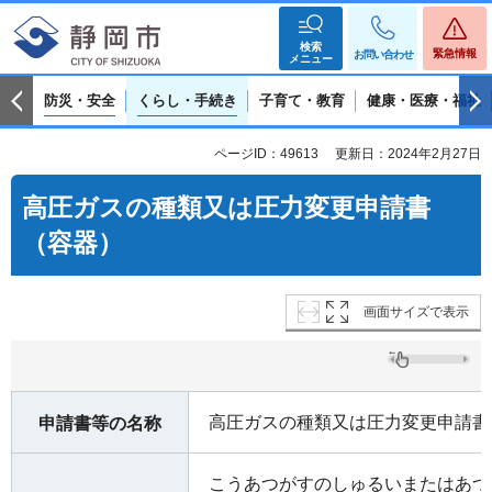
検索
緊急情報
お問い合わせ
メニュー
防災・安全
くらし・手続き
子育て・教育
健康・医療・福祉
ページID：49613
更新日：2024年2月27日
高圧ガスの種類又は圧力変更申請書
（容器）
画面サイズで表示
高圧ガスの種類又は圧力変更申請書
申請書等の名称
こうあつがすのしゅるいまたはあつ