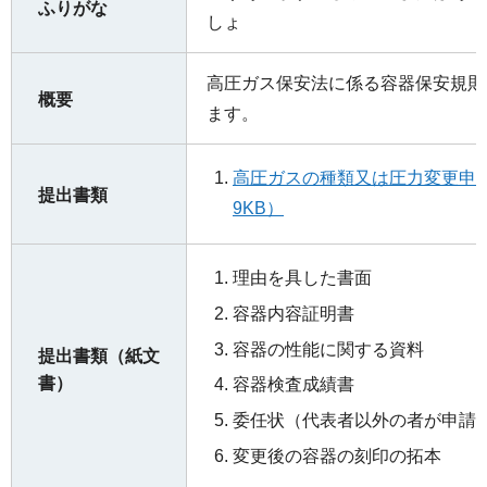
ふりがな
しょ
高圧ガス保安法に係る容器保安規則
概要
ます。
高圧ガスの種類又は圧力変更申
提出書類
9KB）
理由を具した書面
容器内容証明書
容器の性能に関する資料
提出書類（紙文
書）
容器検査成績書
委任状（代表者以外の者が申請
変更後の容器の刻印の拓本