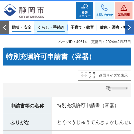
検索
緊急情報
お問い合わせ
メニュー
防災・安全
くらし・手続き
子育て・教育
健康・医療・福祉
ページID：49614
更新日：2024年2月27日
特別充塡許可申請書（容器）
画面サイズで表示
特別充塡許可申請書（容器）
申請書等の名称
とくべうじゅうてんきょかしんせい
ふりがな