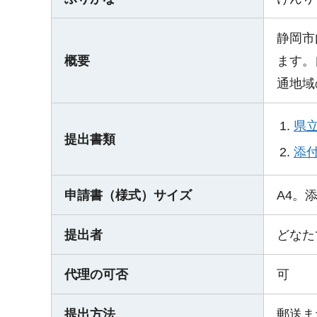
静岡市
概要
ます。
通地域
県立
提出書類
添付
申請書（様式）サイズ
A4。
提出者
どなた
代理の可否
可
提出方法
郵送ま