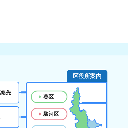
区役所案内
連絡先
葵区
駿河区
ス