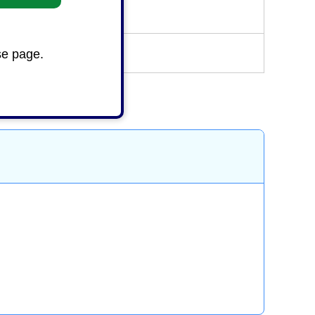
ください。
se page.