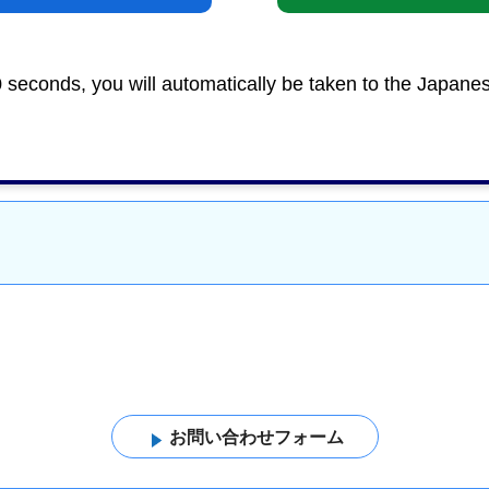
確認は、静岡県自然保護課「自然公園」のページをご覧
廃棄物
＞
環境
0 seconds, you will automatically be taken to the Japane