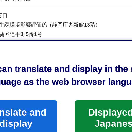
窓口
生課環境影響評価係（静岡庁舎新館13階）
葵区追手町5番1号
-221-1466
時間
an translate and display in th
前8時30分から午後5時15分まで
guage as the web browser langu
無料です。
nslate and
Displayed
display
Japane
る限り申請前に資料をご用意いただき、窓口でご相談く