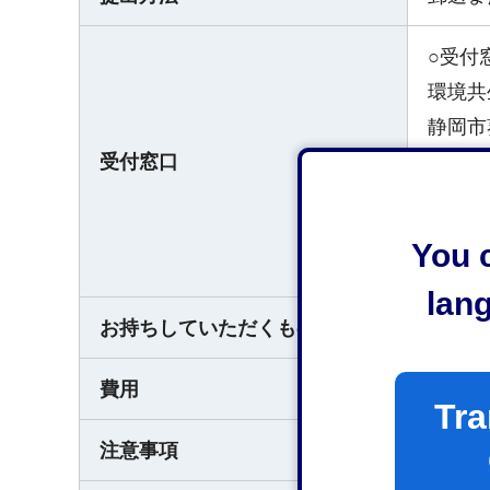
○受付
環境共
静岡市
受付窓口
電話054
○受付
You c
平日午
lan
お持ちしていただくもの
なし
費用
申請は
Tra
注意事項
※でき