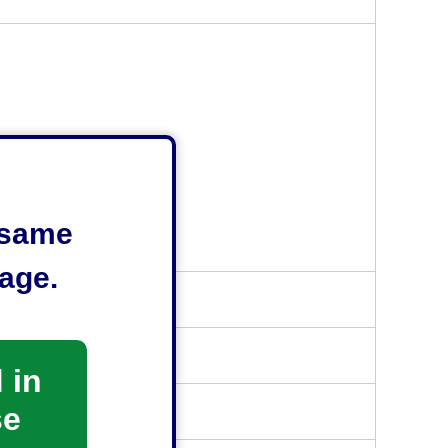
e same
age.
 in
se
ださい。