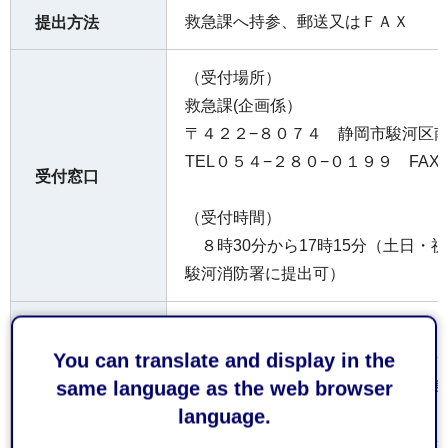
救急課へ持参、郵送又はＦＡＸ
提出方法
（受付場所）
救急課(企画係）
〒４２２−８０７４ 静岡市駿河区
TEL０５４−２８０−０１９９ FA
受付窓口
（受付時間）
８時30分から17時15分（土日・
駿河消防署に提出可）
無料
費用
You can translate and display in the
・ＦＡＸで提出する場合は、誤送信
same language as the web browser
注意事項
う、十分ご注意下さい。
language.