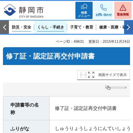
検索
緊急情報
お問い合わせ
メニュー
防災・安全
くらし・手続き
子育て・教育
健康・医療・福祉
ページID：49631
更新日：2015年11月24日
修了証・認定証再交付申請書
画面サイズで表示
申請書等の名
修了証・認定証再交付申請書
称
しゅうりょうしょうにんていしょう
ふりがな