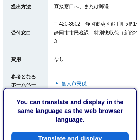
直接窓口へ、または郵送
提出方法
〒420-8602 静岡市葵区追手町5番1
静岡市市民税課 特別徴収係（新館2階） 
受付窓口
3
なし
費用
参考となる
個人市民税
ホームペー
ジ
You can translate and display in the
地方税電子申告システム（エルタックス
same language as the web browser
備考
可能です。
language.
大分類 > 中
Translate and display
税金
＞
個人市民税