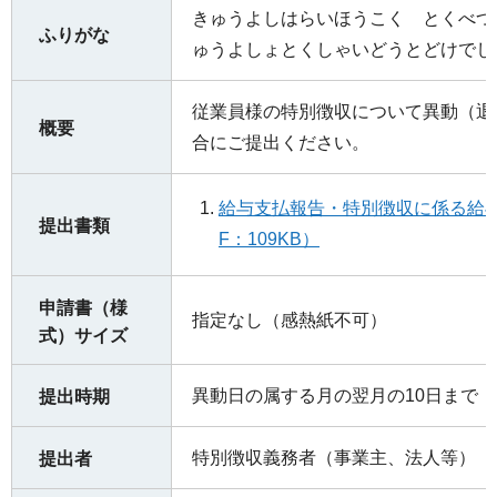
きゅうよしはらいほうこく とくべつ
ふりがな
ゅうよしょとくしゃいどうとどけでし
従業員様の特別徴収について異動（退
概要
合にご提出ください。
給与支払報告・特別徴収に係る給与
提出書類
F：109KB）
申請書（様
指定なし（感熱紙不可）
式）サイズ
異動日の属する月の翌月の10日まで
提出時期
特別徴収義務者（事業主、法人等）
提出者