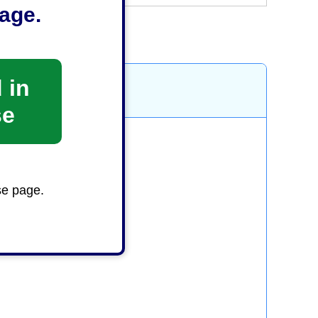
age.
 in
se
se page.