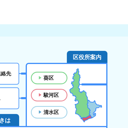
区役所案内
連絡先
葵区
駿河区
ス
清水区
きは