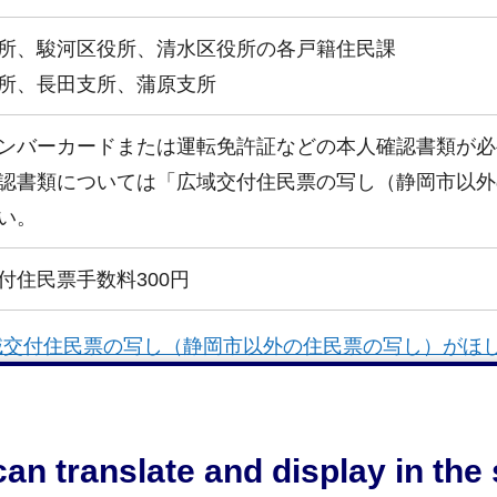
所、駿河区役所、清水区役所の各戸籍住民課
所、長田支所、蒲原支所
ンバーカードまたは運転免許証などの本人確認書類が必
認書類については「広域交付住民票の写し（静岡市以外
い。
付住民票手数料300円
域交付住民票の写し（静岡市以外の住民票の写し）がほ
の手続や不明な点がありましたら、お問い合わせくださ
an translate and display in th
住民票、印鑑証明
＞
住民基本台帳