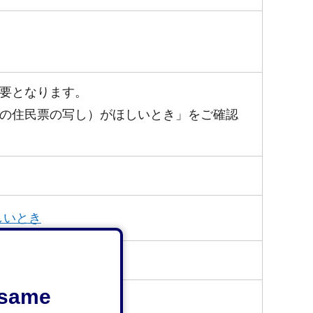
要となります。
の住民票の写し）がほしいとき」をご確認
しいとき
い。
e same