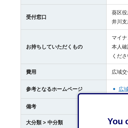
葵区役
受付窓口
井川支
マイナ
お持ちしていただくもの
本人確
くださ
費用
広域交
広
参考となるホームページ
備考
その他
You c
大分類 > 中分類
戸籍、