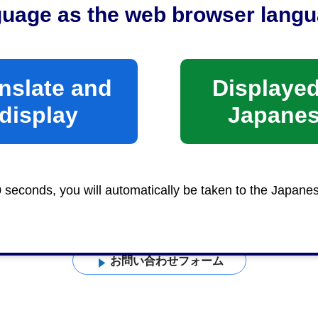
guage as the web browser langu
nslate and
Displayed
display
Japane
0 seconds, you will automatically be taken to the Japane