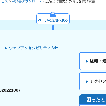
ービス
>
申請書ダウンロード
> 広域交付住民票の写し交付請求書
ページの先頭へ戻る
ウェブアクセシビリティ方針
組織・
アクセ
20221007
困ったと