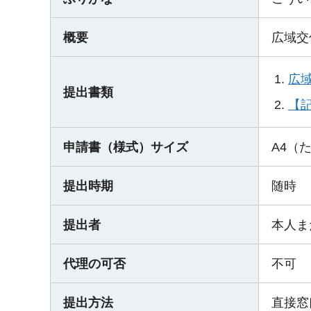
概要
広域交
広域
提出書類
【記
申請書（様式）サイズ
A4（
提出時期
随時
提出者
本人ま
代理の可否
不可
提出方法
直接窓