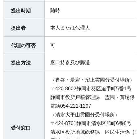
随時
提出時期
本人または代理人
提出者
可
代理の可否
窓口持参及び郵送
提出方法
（沓谷・愛宕・沼上霊園分受付場所）
〒420-8602静岡市葵区追手町5番1号
静岡市役所戸籍管理課 霊園・斎場係（
電話054-221-1297
（清水大平山霊園分受付場所）
〒424-8701静岡市清水区旭町6番8号
受付窓口
清水区役所地域総務課 区民生活係（区