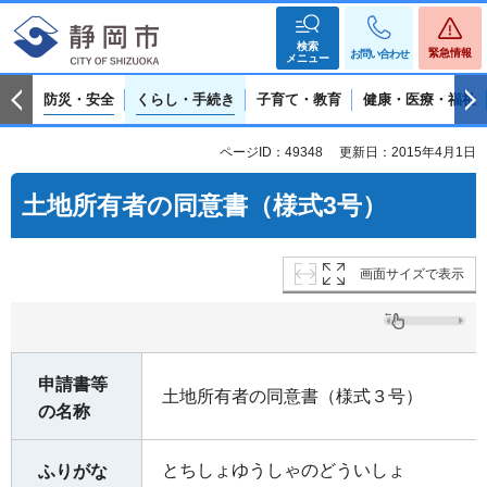
検索
緊急情報
お問い合わせ
メニュー
防災・安全
くらし・手続き
子育て・教育
健康・医療・福祉
ページID：49348
更新日：2015年4月1日
土地所有者の同意書（様式3号）
画面サイズで表示
申請書等
土地所有者の同意書（様式３号）
の名称
とちしょゆうしゃのどういしょ
ふりがな