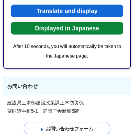
Translate and display
無料
費用
Displayed in Japanese
都市・建築・土木
＞
土木
大分類 >
消防・防災
＞
防災
中分類
市政・地域・学校
＞
補助金
After 10 seconds, you will automatically be taken to
the Japanese page.
お問い合わせ
建設局土木部建設政策課土木防災係
葵区追手町5-1 静岡庁舎新館6階