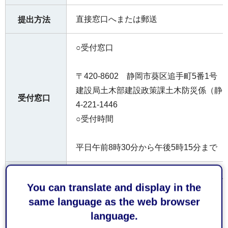
直接窓口へまたは郵送
提出方法
○受付窓口
〒420-8602 静岡市葵区追手町5番1号
建設局土木部建設政策課土木防災係（静岡
受付窓口
4-221-1446
○受付時間
平日午前8時30分から午後5時15分まで
既成宅地土砂災害防止等施設設置事業補
お持ちし
You can translate and display in the
号）、位置図及び公図写し、
ていただ
same language as the web browser
事業計画書及び事業予算書（様式２号）
くもの
language.
構造図、工事費等見積書、市税の納税証