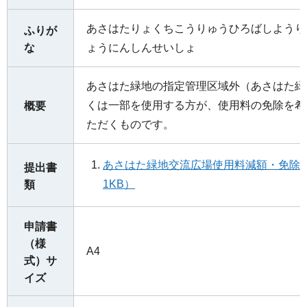
あさはたりょくちこうりゅうひろばしようり
ふりが
な
ょうにんしんせいしょ
あさはた緑地の指定管理区域外（あさはた緑
くは一部を使用する方が、使用料の免除を希
概要
ただくものです。
あさはた緑地交流広場使用料減額・免除
提出書
1KB）
類
申請書
（様
A4
式）サ
イズ