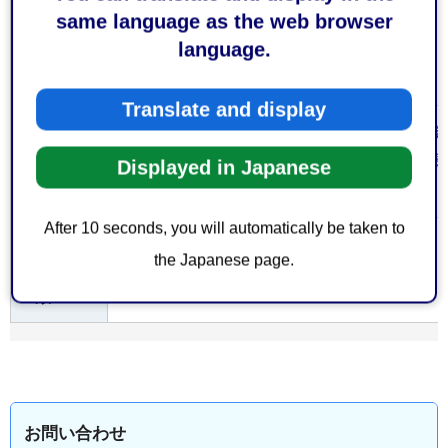
参考と
same language as the web browser
なるホ
あさはた緑地（外部サイトへリンク）
language.
ームペ
ージ
Translate and display
あさはた緑地交流広場の使用料減額または免
注意事
あさはた緑地のセンターハウスにあさはた緑
Displayed in Japanese
項
書と同時に提出してください。
After 10 seconds, you will automatically be taken to
大分類
the Japanese page.
都市・建築・土木
＞
都市計画
> 中分
類
お問い合わせ