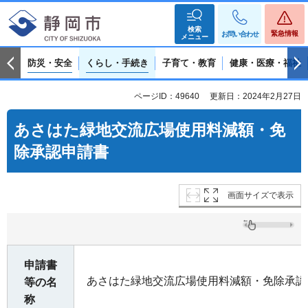
検索
緊急情報
お問い合わせ
メニュー
防災・安全
くらし・手続き
子育て・教育
健康・医療・福祉
ページID：49640
更新日：2024年2月27日
あさはた緑地交流広場使用料減額・免
除承認申請書
画面サイズで表示
申請書
あさはた緑地交流広場使用料減額・免除承認
等の名
称