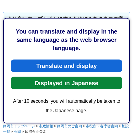
より良いウェブサイトにするためにみなさまのご意
見をお聞かせください
You can translate and display in the
same language as the web browser
このページの情報は役に立ちましたか？
language.
1：役に立った
2：ふつう
3：役に立たなかった
Translate and display
このページの情報は見つけやすかったですか？
1：見つけやすかった
2：ふつう
Displayed in Japanese
3：見つけにくかった
After 10 seconds, you will automatically be taken to
the Japanese page.
静岡市トップページ
>
市政情報
>
静岡市のご案内
>
市役所・各庁舎案内
>
施設
一覧
>
公園
> 駿河台北公園