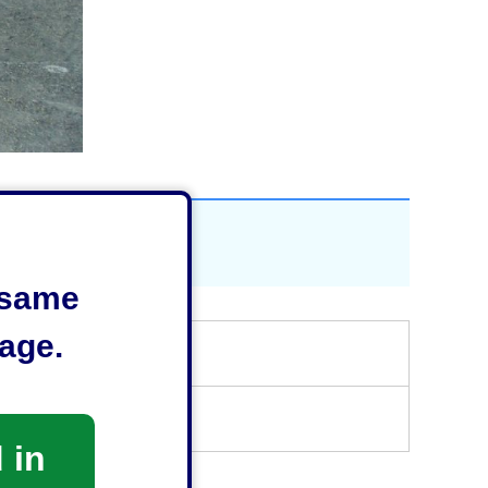
e same
age.
 in