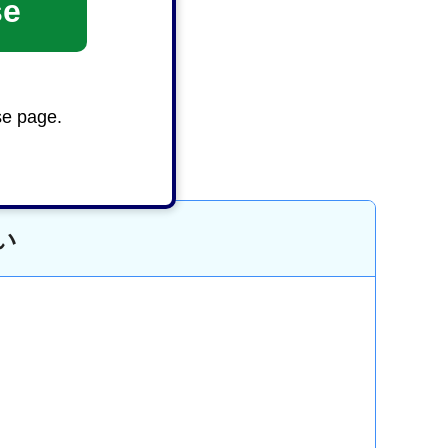
se
se page.
い