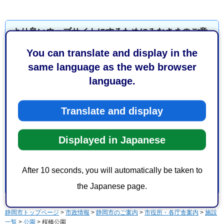
より良いウェブサイトにするためにみなさまのご意
見をお聞かせください
You can translate and display in the
same language as the web browser
このページの情報は役に立ちましたか？
language.
1：役に立った
2：ふつう
3：役に立たなかった
Translate and display
このページの情報は見つけやすかったですか？
1：見つけやすかった
2：ふつう
Displayed in Japanese
3：見つけにくかった
After 10 seconds, you will automatically be taken to
the Japanese page.
静岡市トップページ
>
市政情報
>
静岡市のご案内
>
市役所・各庁舎案内
>
施設
一覧
>
公園
> 桜橋公園