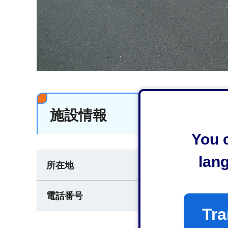
施設情報
You c
lan
清水区蒲原地内富
所在地
054-354-2272
電話番号
Tra