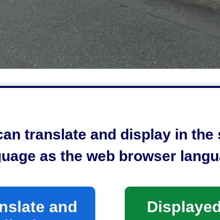
an translate and display in th
guage as the web browser langu
士川緑地西側
nslate and
Displayed