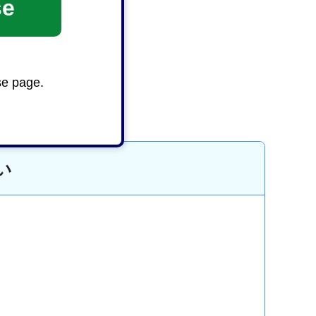
se
se page.
い