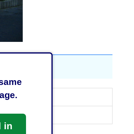
e same
age.
 in