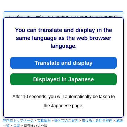
より良いウェブサイトにするためにみなさまのご意
見をお聞かせください
You can translate and display in the
same language as the web browser
このページの情報は役に立ちましたか？
language.
1：役に立った
2：ふつう
3：役に立たなかった
Translate and display
このページの情報は見つけやすかったですか？
1：見つけやすかった
2：ふつう
Displayed in Japanese
3：見つけにくかった
After 10 seconds, you will automatically be taken to
the Japanese page.
静岡市トップページ
>
市政情報
>
静岡市のご案内
>
市役所・各庁舎案内
>
施設
一覧
>
公園
> 草薙えびす公園