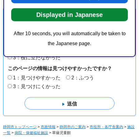
Displayed in Japanese
より良いウェブサイトにするためにみなさまのご意
見をお聞かせください
After 10 seconds, you will automatically be taken to
このページの情報は役に立ちましたか？
the Japanese page.
1：役に立った
2：ふつう
3：役に立たなかった
このページの情報は見つけやすかったですか？
1：見つけやすかった
2：ふつう
3：見つけにくかった
静岡市トップページ
>
市政情報
>
静岡市のご案内
>
市役所・各庁舎案内
>
施設
一覧
>
病院・保健福祉施設
> 草薙児童館