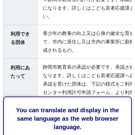
になります。詳しくはこども若者応援課ま
い。
青少年の教養の向上又は心身の健全な育成
利用でき
て、市内に居住し又は市内の事業所に勤務
る団体
成されるもの。
静岡市教育長の承認が必要です。承認され
利用にあ
なります。詳しくはこども若者応援課へお
たって
承認を受けた団体は、下記の様式をご利用
センター利用許可申請フォーム」より利用
会議室A：30人（38.70平方メートル）
You can translate and display in the
会議室ご
会議室B：30人（36.40平方メートル）
same language as the web browser
との利用
会議室C：30人（41.90平方メートル）
language.
人数定員
会議室D：18人（24.20平方メートル）