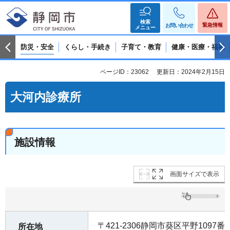
検索
緊急情報
お問い合わせ
メニュー
防災・安全
くらし・手続き
子育て・教育
健康・医療・福祉
ページID：23062
更新日：2024年2月15日
大河内診療所
施設情報
画面サイズで表示
〒421-2306静岡市葵区平野1097番
所在地