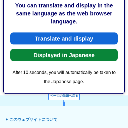
1：役に立った
2：ふつう
You can translate and display in the
3：役に立たなかった
same language as the web browser
このページの情報は見つけやすかったですか？
language.
1：見つけやすかった
2：ふつう
3：見つけにくかった
Translate and display
Displayed in Japanese
After 10 seconds, you will automatically be taken to
静岡市トップページ
>
市政情報
>
静岡市のご案内
>
市役所・各庁舎案内
>
施設
一覧
>
病院・保健福祉施設
> 大河内診療所
the Japanese page.
ページの先頭へ戻る
このウェブサイトについて