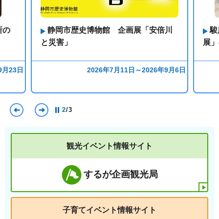
所の
静岡市歴史博物館 企画展「安倍川
駿
と災害」
展」
9月23日
2026年7月11日～2026年9月6日
前のスライドを表示
次のスライドを表示
2
/
3
観光イベント情報サイト
するが企画観光局
子育てイベント情報サイト