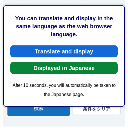
由比駅周辺
蒲原駅周辺
You can translate and display in the
新蒲原駅周辺
same language as the web browser
エリアで探す
language.
葵区
駿河区
Translate and display
清水区
日本平
三保
オクシズ（奥大井）
Displayed in Japanese
オクシズ（安倍奥）
オクシズ（奥藁科）
After 10 seconds, you will automatically be taken to
オクシズ（奥清水）
開催地域について
the Japanese page.
条件をクリア