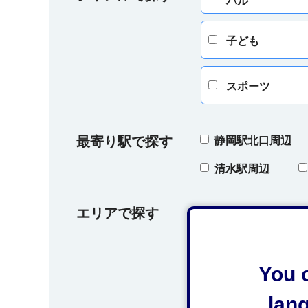
バル
子ども
スポーツ
最寄り駅で探す
静岡駅北口周辺
清水駅周辺
エリアで探す
葵区
駿河
オクシズ（奥藁科
You c
lan