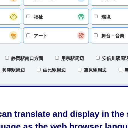
福祉
環境
アート
舞台・音楽
静岡駅南口方面
用宗駅周辺
安倍川駅周
興津駅周辺
由比駅周辺
蒲原駅周辺
区
清水区
日本平
三保
オクシ
）
オクシズ（奥清水）
開催地域について
an translate and display in th
guage as the web browser langu
条件をクリア