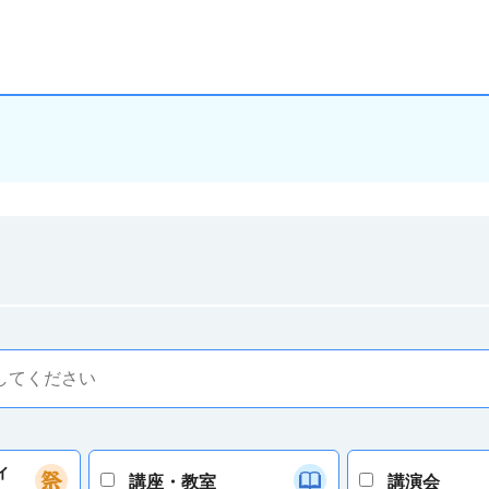
ィ
講座・教室
講演会