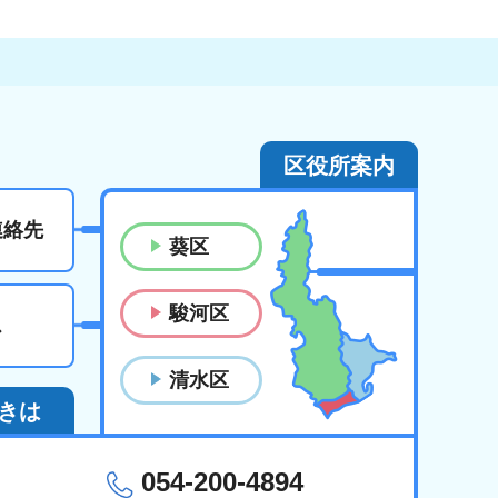
区役所案内
連絡先
葵区
駿河区
ス
清水区
きは
054-200-4894