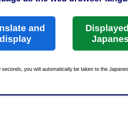
nslate and
Displayed
display
Japane
0 seconds, you will automatically be taken to the Japane