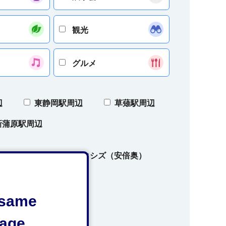
観光
グルメ
辺
東静岡駅周辺
草薙駅周辺
新蒲原駅周辺
ズ（奥大井）
オクシズ（安倍奥）
e same
age.