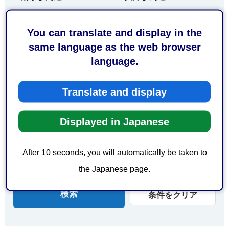
由比駅周辺
蒲原駅周辺
You can translate and display in the
新蒲原駅周辺
same language as the web browser
エリアで探す
language.
葵区
駿河区
Translate and display
清水区
日本平
三保
オクシズ（奥大井）
Displayed in Japanese
オクシズ（安倍奥）
オクシズ（奥藁科）
After 10 seconds, you will automatically be taken to
オクシズ（奥清水）
開催地域について
the Japanese page.
条件をクリア