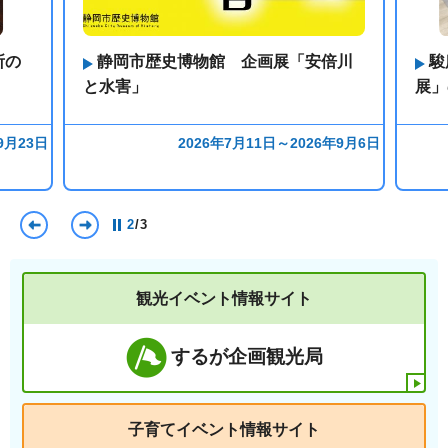
所の
静岡市歴史博物館 企画展「安倍川
駿
と水害」
展」
9月23日
2026年7月11日～2026年9月6日
前のスライドを表示
次のスライドを表示
2
/
3
観光イベント情報サイト
するが企画観光局
子育てイベント情報サイト