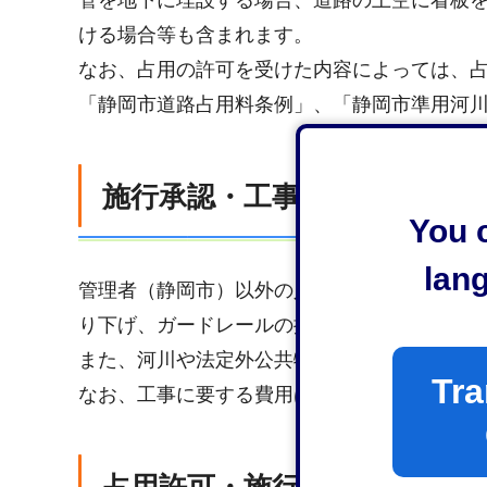
管を地下に埋設する場合、道路の上空に看板
ける場合等も含まれます。
なお、占用の許可を受けた内容によっては、
「静岡市道路占用料条例」、「静岡市準用河
施行承認・工事等許可
You c
lan
管理者（静岡市）以外の人が道路に私道（進
り下げ、ガードレールの撤去等、道路に関す
また、河川や法定外公共物に関する工事を行
Tra
なお、工事に要する費用は申請される方の負