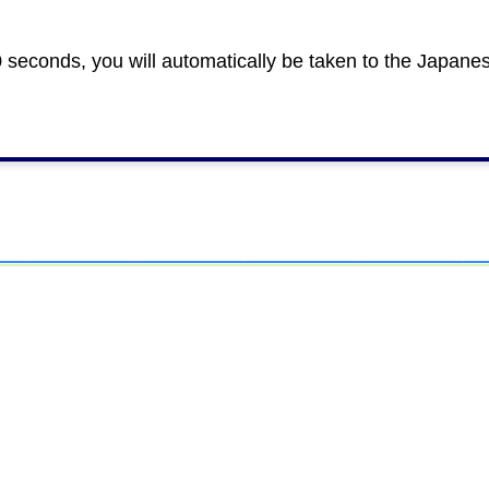
付書類について
0 seconds, you will automatically be taken to the Japane
に埋設物件を調べるため、占用物件確認書の添付を必須
）