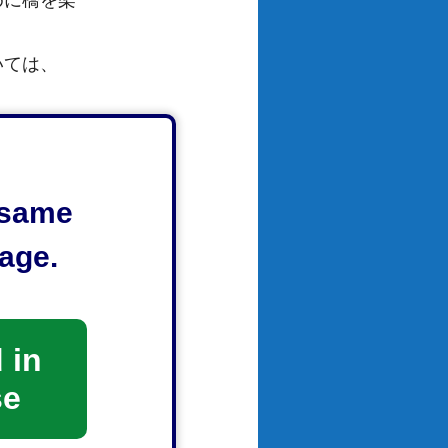
めに橋を架
いては、
e same
age.
の歩道の切
なります。
 in
se