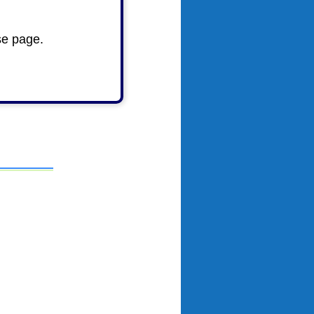
se page.
としていま