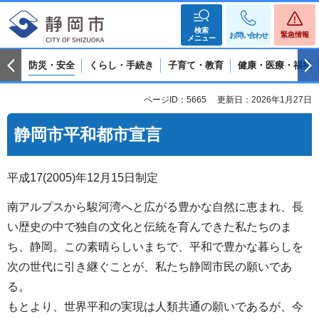
検索
緊急情報
お問い合わせ
メニュー
防災・安全
くらし・手続き
子育て・教育
健康・医療・福祉
ページID：5665
更新日：2026年1月27日
静岡市平和都市宣言
平成17(2005)年12月15日制定
南アルプスから駿河湾へと広がる豊かな自然に恵まれ、長
い歴史の中で独自の文化と伝統を育んできた私たちのま
ち、静岡。この素晴らしいまちで、平和で豊かな暮らしを
次の世代に引き継ぐことが、私たち静岡市民の願いであ
る。
もとより、世界平和の実現は人類共通の願いであるが、今