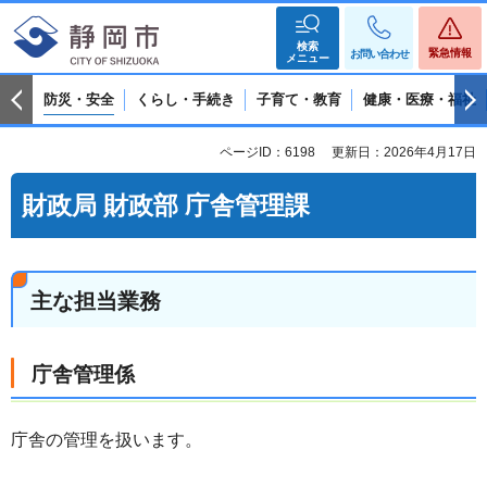
検索
緊急情報
お問い合わせ
メニュー
防災・安全
くらし・手続き
子育て・教育
健康・医療・福祉
ページID：6198
更新日：2026年4月17日
財政局 財政部 庁舎管理課
主な担当業務
庁舎管理係
庁舎の管理を扱います。