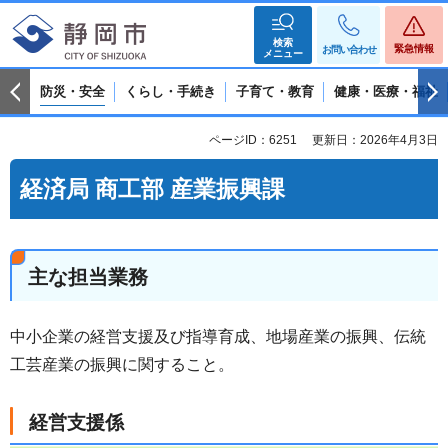
検索
緊急情報
お問い合わせ
メニュー
防災・安全
くらし・手続き
子育て・教育
健康・医療・福祉
ページID：6251
更新日：2026年4月3日
経済局 商工部 産業振興課
主な担当業務
中小企業の経営支援及び指導育成、地場産業の振興、伝統
工芸産業の振興に関すること。
経営支援係