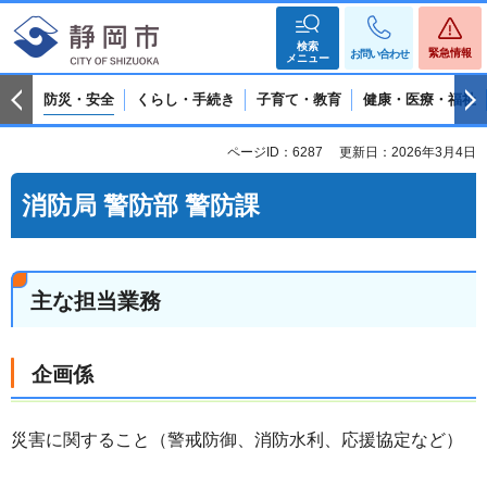
検索
緊急情報
お問い合わせ
メニュー
防災・安全
くらし・手続き
子育て・教育
健康・医療・福祉
ページID：6287
更新日：2026年3月4日
消防局 警防部 警防課
主な担当業務
企画係
災害に関すること（警戒防御、消防水利、応援協定など）