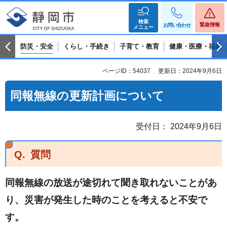
検索
緊急情報
お問い合わせ
メニュー
防災・安全
くらし・手続き
子育て・教育
健康・医療・福祉
ページID：54037
更新日：2024年9月6日
同報無線の更新計画について
受付日： 2024年9月6日
Q.
質問
同報無線の放送が途切れて聞き取れないことがあ
り、災害が発生した時のことを考えると不安で
す。