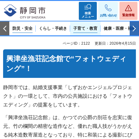
検索
緊急情報
お問い合わせ
メニュー
防災・安全
くらし・手続き
子育て・教育
健康・医療・福祉
ページID：2122
更新日：2026年4月15日
興津坐漁荘記念館で“フォトウェディ
ング”！
静岡市では、結婚支援事業「しずおかエンジェルプロジェ
クト」の一環として、市内の公共施設における「フォトウ
エディング」の提案をしています。
「興津坐漁荘記念館」は、かつての公爵の別荘を忠実に復
元。竹の欄間の精密な造作など、優れた職人技がうかがえ
る純木造数寄屋造となっており、特に和装による撮影にぴ