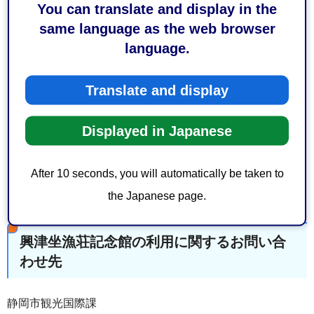
You can translate and display in the
施設のスタッフは撮影のお手伝いはできません。あらか
same language as the web browser
じめご了承ください。
language.
更衣室や荷物置き場はありません。また、施設内の備品
のお貸し出しはできません。
Translate and display
施設の破損等を生じさせた場合は損害賠償を請求させて
いただく場合がございます。
Displayed in Japanese
他利用者の迷惑となるような行為や、そのおそれがある
場合は利用をお断りいたします。
After 10 seconds, you will automatically be taken to
静岡市では撮影業者の斡旋等はしておりません。
the Japanese page.
興津坐漁荘記念館の利用に関するお問い合
わせ先
静岡市観光国際課