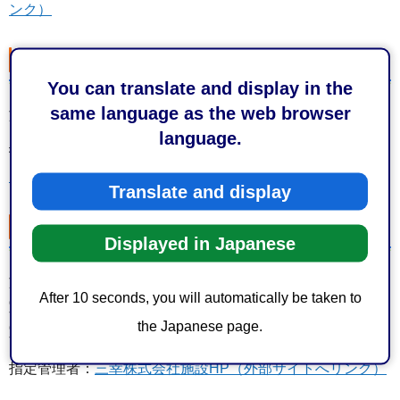
ンク）
清水庵原球場
You can translate and display in the
same language as the web browser
施設：本球場・第2球場
language.
指定管理者：
まちづくり公社・ハヤテ223共同事業体施設
HP（外部サイトへリンク）
Translate and display
清水長崎新田スポーツ広場
Displayed in Japanese
施設：多目的グラウンド・テニスコート3面・2階多目的
After 10 seconds, you will automatically be taken to
室・2階軽運動室・3階体育室・3階多目的室・3階軽運動
the Japanese page.
室・和室1・和室2
指定管理者：
三幸株式会社施設HP（外部サイトへリンク）