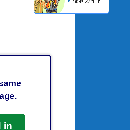
便利ガイド
e same
age.
 in