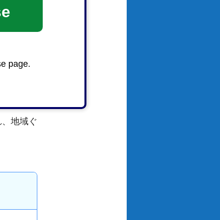
se
se page.
ー英和
を
れ、地域ぐ