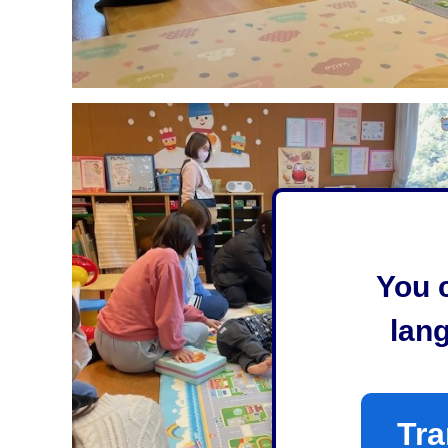
You c
lan
Tra