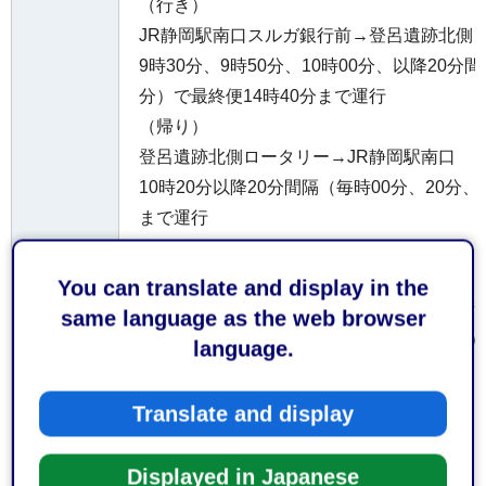
（行き）
JR静岡駅南口スルガ銀行前→登呂遺跡北側
9時30分、9時50分、10時00分、以降20分間
分）で最終便14時40分まで運行
（帰り）
登呂遺跡北側ロータリー→JR静岡駅南口
10時20分以降20分間隔（毎時00分、20分、
まで運行
・路線バスでお越しの方
You can translate and display in the
JR静岡駅南口のりば22番静鉄バス「石田街
same language as the web browser
東大谷行き⇒「登呂遺跡入口」（会場北側）
language.
側）で下車
登呂遺跡行き⇒「登呂遺跡」で下車
Translate and display
片道220円（大人）、片道110円（小人）
Displayed in Japanese