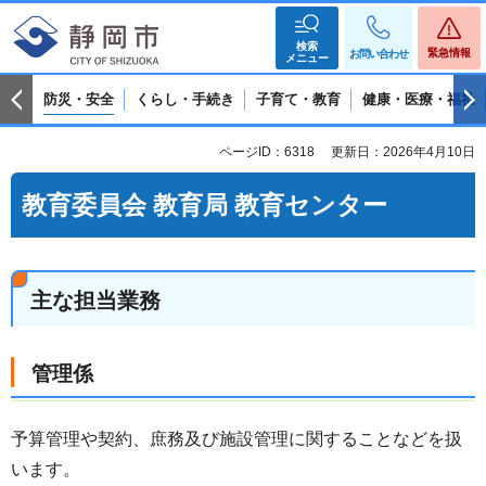
検索
緊急情報
お問い合わせ
メニュー
防災・安全
くらし・手続き
子育て・教育
健康・医療・福祉
ページID：6318
更新日：2026年4月10日
教育委員会 教育局 教育センター
主な担当業務
管理係
予算管理や契約、庶務及び施設管理に関することなどを扱
います。