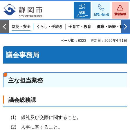
検索
緊急情報
お問い合わせ
メニュー
防災・安全
くらし・手続き
子育て・教育
健康・医療・福祉
ページID：6323
更新日：2026年4月1日
議会事務局
主な担当業務
議会総務課
(1) 儀礼及び交際に関すること。
(2) 人事に関すること。