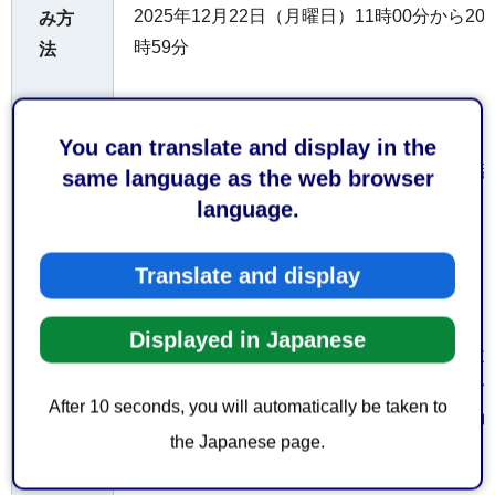
2025年12月22日（月曜日）11時00分から20
み方
時59分
法
（2）一般販売（先着順）
2026年1月27日（火曜日）10時00から
You can translate and display in the
「チケットぴあ」または「セブンイレブン店
same language as the web browser
販売
language.
URL：https://w.pia.jp/t/shougikai/
Pコード：658-747
Translate and display
注意事項
Displayed in Japanese
・抽選結果は、必ずチケットぴあからの通知
さい。（チケットの購入には別途手数料がか
After 10 seconds, you will automatically be taken to
・先行受付は、セブンイレブン店頭マルチコ
the Japanese page.
ません