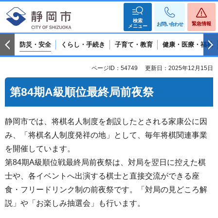
検索
緊急情報
お問い合わせ
メニュー
防災・安全
くらし・手続き
子育て・教育
健康・医療・福祉
ページID：54749
更新日：2025年12月15日
第84期A級順位最終局前夜祭
静岡市では、将棋名人制度を創設したとされる家康公に因
み、「将棋名人制度発祥の地」として、毎年将棋関連事業
を開催しています。
第84期A級順位戦最終局前夜祭は、対局を翌日に控えた棋
士や、各イベントへ出演する棋士と直接交流ができる座
食・フリードリンク制の前夜祭です。「対局の見どころ解
説」や「お楽しみ抽選会」も行います。