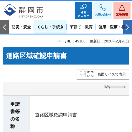
検索
緊急情報
お問い合わせ
メニュー
防災・安全
くらし・手続き
子育て・教育
健康・医療・福祉
ページID：49106
更新日：2026年2月20日
道路区域確認申請書
画面サイズで表示
申請
書等
道路区域確認申請書
の名
称