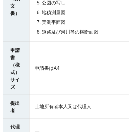
公図の写し
文
地積測量図
書）
実測平面図
道路及び河川等の横断面図
申請
書
（様
申請書はA4
式）
サイ
ズ
提出
土地所有者本人又は代理人
者
代理