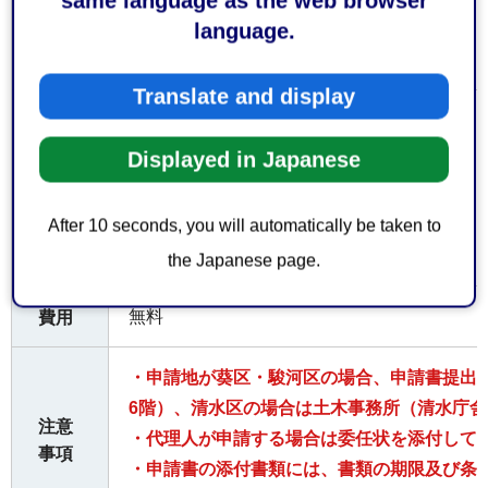
same language as the web browser
language.
○受付時間
平日午前8時30分から午後5時15分まで
Translate and display
お持
ちし
Displayed in Japanese
てい
なし
ただ
After 10 seconds, you will automatically be taken to
くも
の
the Japanese page.
無料
費用
・申請地が葵区・駿河区の場合、申請書提出
6階）、清水区の場合は土木事務所（清水庁舎
注意
・代理人が申請する場合は委任状を添付して
事項
・申請書の添付書類には、書類の期限及び条