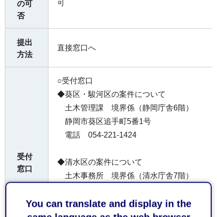
可
の可
否
提出
直接窓口へ
方法
○受付窓口
◆葵区・駿河区の案件について
土木管理課 境界係（静岡庁舎6階）
静岡市葵区追手町5番1号
電話 054-221-1424
受付
◆清水区の案件について
窓口
土木事務所 境界係（清水庁舎7階）
静岡市清水区旭町6番8号
You can translate and display in the
電話 054-354-2174