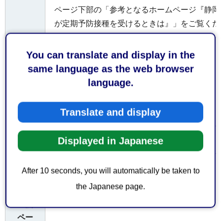
ページ下部の「参考となるホームページ『静岡
が定期予防接種を受けるときは』」をご覧くだ
お持
You can translate and display in the
ちし
same language as the web browser
てい
language.
母子健康手帳
ただ
くも
Translate and display
の
Displayed in Japanese
無料
費用
参考
After 10 seconds, you will automatically be taken to
とな
the Japanese page.
るホ
RSウイルス母子免疫ワクチン定期接種
ーム
ペー