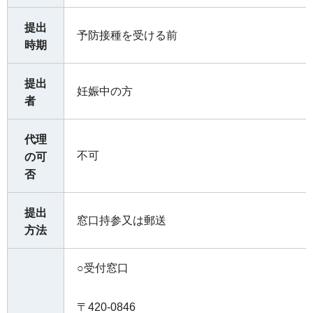
提出
予防接種を受ける前
時期
提出
妊娠中の方
者
代理
不可
の可
否
提出
窓口持参又は郵送
方法
○受付窓口
〒420-0846