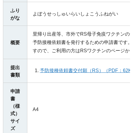
ふり
よぼうせっしゅいらいしょこうふねがい
がな
里帰り出産等、市外でRS母子免疫ワクチンの
予防接種依頼書を発行するための申請書です。
概要
すので、ご利用の方はRSワクチンのページか
提出
予防接種依頼書交付願（RS）（PDF：62K
書類
申請
書
（様
A4
式）
サイ
ズ