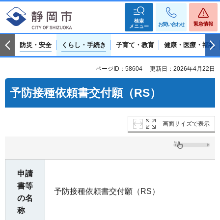
検索
緊急情報
お問い合わせ
メニュー
防災・安全
くらし・手続き
子育て・教育
健康・医療・福祉
ページID：58604
更新日：2026年4月22日
予防接種依頼書交付願（RS）
画面サイズで表示
申請
書等
予防接種依頼書交付願（RS）
の名
称