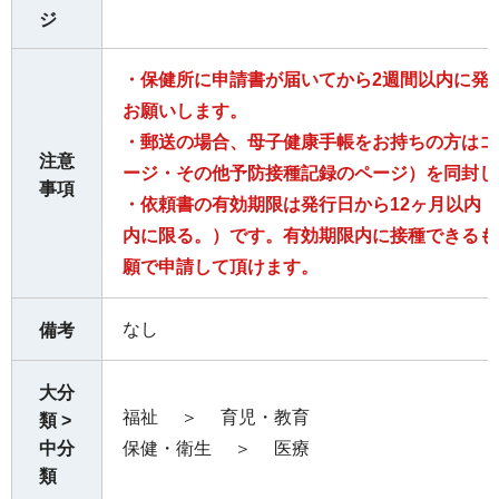
ジ
・保健所に申請書が届いてから2週間以内に発
お願いします。
・郵送の場合、母子健康手帳をお持ちの方はコ
注意
ージ・その他予防接種記録のページ）を同封し
事項
・依頼書の有効期限は発行日から12ヶ月以内
内に限る。）です。有効期限内に接種できるも
願で申請して頂けます。
なし
備考
大分
福祉
＞
育児・教育
類 >
中分
保健・衛生
＞
医療
類