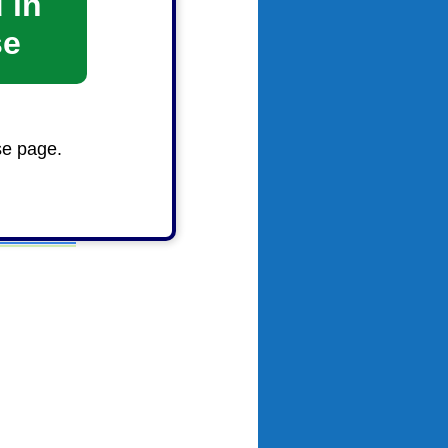
 in
se
se page.