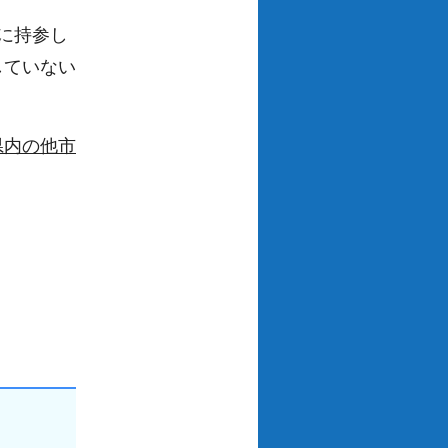
。
に持参し
していない
県内の他市