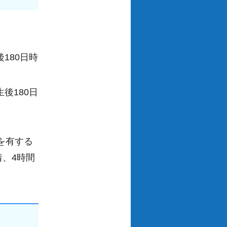
180日時
後180日
を有する
着、4時間