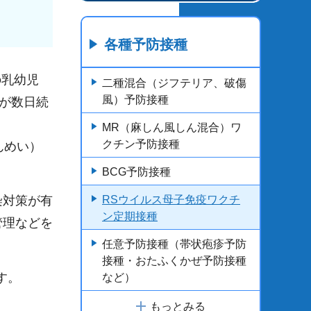
各種予防接種
の乳幼児
二種混合（ジフテリア、破傷
風）予防接種
が数日続
MR（麻しん風しん混合）ワ
クチン予防接種
んめい）
BCG予防接種
染対策が有
RSウイルス母子免疫ワクチ
ン定期接種
管理などを
任意予防接種（帯状疱疹予防
接種・おたふくかぜ予防接種
す。
など）
もっとみる