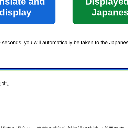
nslate and
Displayed
display
Japane
ナンバーカード、運転免許証等）
0 seconds, you will automatically be taken to the Japane
ます。