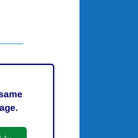
e same
age.