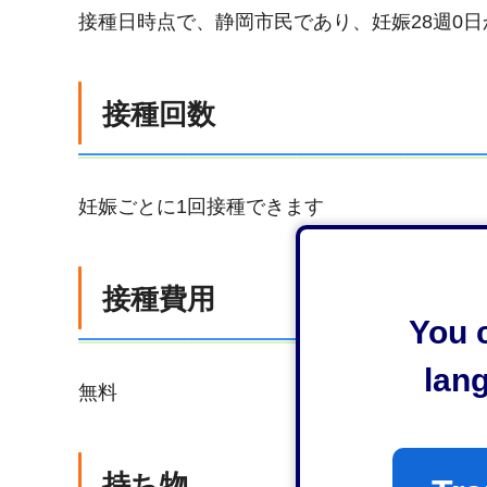
接種日時点で、静岡市民であり、妊娠28週0日
接種回数
妊娠ごとに1回接種できます
接種費用
You c
lan
無料
持ち物