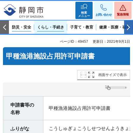
検索
緊急情報
お問い合わせ
メニュー
防災・安全
くらし・手続き
子育て・教育
健康・医療・福祉
ページID：49457
更新日：2021年9月1日
甲種漁港施設占用許可申請書
画面サイズで表示
申請書等の
甲種漁港施設占用許可申請書
名称
こうしゅぎょこうしせつせんようきょ
ふりがな