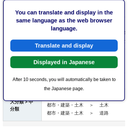
なし
いただくも
の
You can translate and display in the
same language as the web browser
申請は無料です。
language.
ただし、占用物件と期間に応じて占用
費用
単価等については別途お問い合わせく
Translate and display
漁港施設占用の必要書類は申請内容に
注意事項
Displayed in Japanese
るべく事前に窓口でご相談ください。
After 10 seconds, you will automatically be taken to
なし
備考
the Japanese page.
経済
＞
農林水産
大分類 > 中
都市・建築・土木
＞
土木
分類
都市・建築・土木
＞
道路