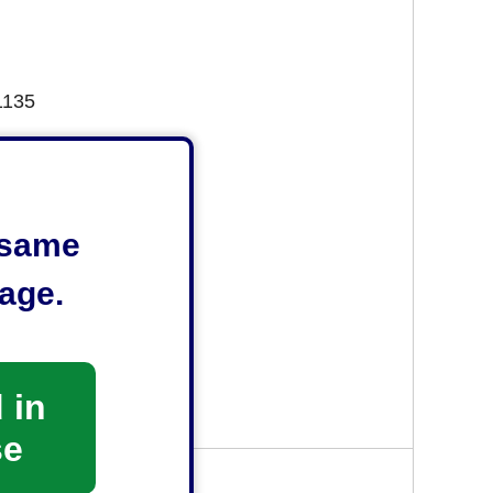
135
e same
6
age.
 in
受け付けておりません。
se