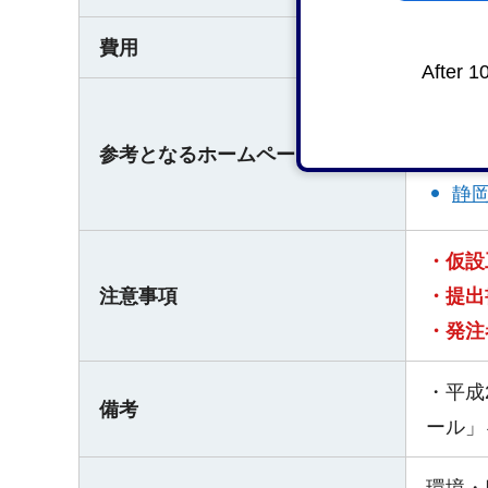
費用
無料
After 1
静
静
参考となるホームページ
静
・仮設
注意事項
・提出
・発注
・平成
備考
ール」