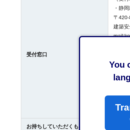
・静岡
〒420
建築安全
mail:k
受付窓口
・清水
You c
〒424
清水ま
lan
（受付
平日午
Tra
なお、
お持ちしていただくもの
なし