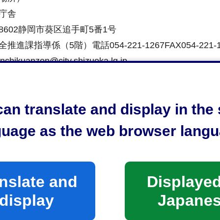
庁舎
-8602静岡市葵区追手町5番1号
推進課指導係（5階）電話054-221-1267FAX054-221-1
enchikuanzen@city.shizuoka.lg.jp
庁舎
an translate and display in th
-8701静岡市清水区旭町6番8号
ちづくり推進課交通施設管理係（9階）電話054-354-225
guage as the web browser langu
時間）
前8時30分から午後5時15分まで
nslate and
Displayed
土日祝日及び年末年始（12月29日から1月3日まで）は
display
Japane