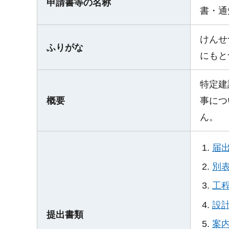
申請書等の名称
書・通
けんせ
ふりがな
にもと
特定建
概要
事につ
ん。
届出
別
工程
設計
提出書類
案内