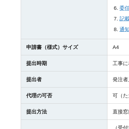
委
記載
通知
申請書（様式）サイズ
A4
提出時期
工事に
提出者
発注者
代理の可否
可（た
提出方法
直接窓
（受付