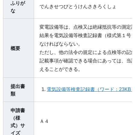
ふりが
でんきせつびとうけんさきろくしょ
な
変電設備等は、点検又は絶縁抵抗等の測定
結果を電気設備等検査記録書（様式第１号
なければならない。
概要
ただし、他の法令の規定による点検等の記
記載事項が確認できる場合にあっては、当
えることができる。
提出書
電気設備等検査記録書（ワード：23KB
類
申請書
（様
Ａ４
式）サ
イズ