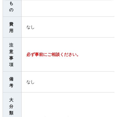
も
の
費
なし
用
注
意
必ず事前にご相談ください。
事
項
備
なし
考
大
分
類