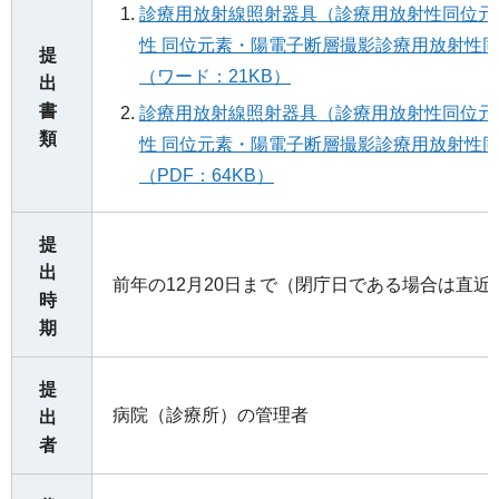
診療用放射線照射器具（診療用放射性同位元
性 同位元素・陽電子断層撮影診療用放射性
提
（ワード：21KB）
出
書
診療用放射線照射器具（診療用放射性同位元
類
性 同位元素・陽電子断層撮影診療用放射性
（PDF：64KB）
提
出
前年の12月20日まで（閉庁日である場合は直近
時
期
提
病院（診療所）の管理者
出
者