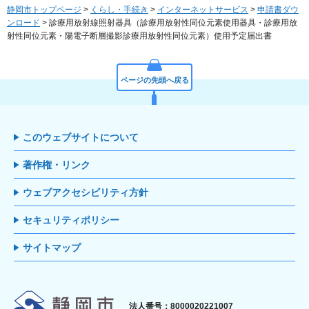
静岡市トップページ
>
くらし・手続き
>
インターネットサービス
>
申請書ダウ
ンロード
> 診療用放射線照射器具（診療用放射性同位元素使用器具・診療用放
射性同位元素・陽電子断層撮影診療用放射性同位元素）使用予定届出書
ページの先頭へ戻る
このウェブサイトについて
著作権・リンク
ウェブアクセシビリティ方針
セキュリティポリシー
サイトマップ
静岡市
法人番号：8000020221007