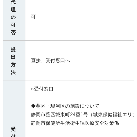
代
理
可
の
可
否
提
出
直接、受付窓口へ
方
法
○受付窓口
◆葵区・駿河区の施設について
静岡市葵区城東町24番1号（城東保健福祉エリ
静岡市保健所生活衛生課医療安全対策係
受
付