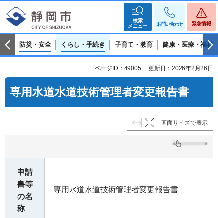
検索
緊急情報
お問い合わせ
メニュー
防災・安全
くらし・手続き
子育て・教育
健康・医療・福祉
ページID：49005
更新日：2026年2月26日
専用水道水道技術管理者変更報告書
画面サイズで表示
申請
書等
専用水道水道技術管理者変更報告書
の名
称