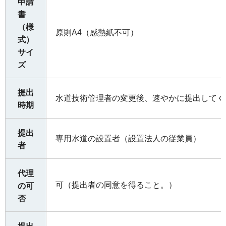
申請
書
（様
原則A4（感熱紙不可）
式）
サイ
ズ
提出
水道技術管理者の変更後、速やかに提出してく
時期
提出
専用水道の設置者（設置法人の従業員）
者
代理
可（提出者の同意を得ること。）
の可
否