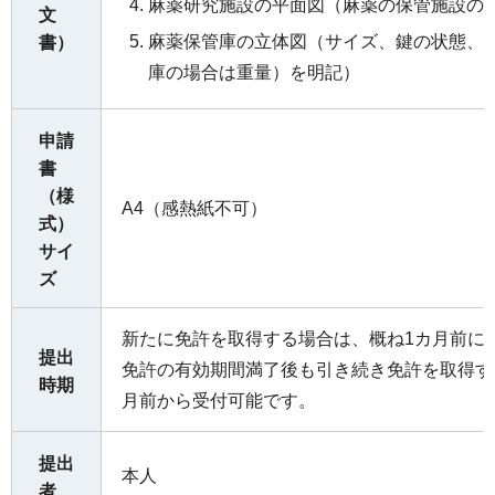
麻薬研究施設の平面図（麻薬の保管施設の
文
麻薬保管庫の立体図（サイズ、鍵の状態、
書）
庫の場合は重量）を明記）
申請
書
（様
A4（感熱紙不可）
式）
サイ
ズ
新たに免許を取得する場合は、概ね1カ月前に
提出
免許の有効期間満了後も引き続き免許を取得す
時期
月前から受付可能です。
提出
本人
者