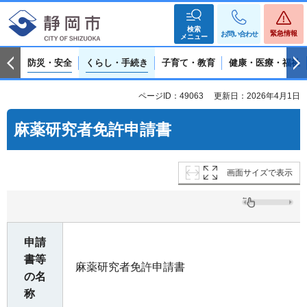
検索
緊急情報
お問い合わせ
メニュー
防災・安全
くらし・手続き
子育て・教育
健康・医療・福祉
ページID：49063
更新日：2026年4月1日
麻薬研究者免許申請書
画面サイズで表示
申請
書等
麻薬研究者免許申請書
の名
称