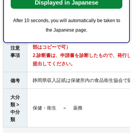
Displayed in Japanese
平日の午前8時30分から午後5時15分まで
After 10 seconds, you will automatically be taken to
1件につき、手数料4,000円（静岡県収入証紙）
費用
the Japanese page.
1.申請書は、1件につき、2部提出してくださ
部はコピーで可）
注意
事項
2.診断書は、申請書を診断したもので、発行し
提出してください。
静岡県収入証紙は保健所内の食品衛生協会で購
備考
大分
類 >
保健・衛生
＞
薬務
中分
類