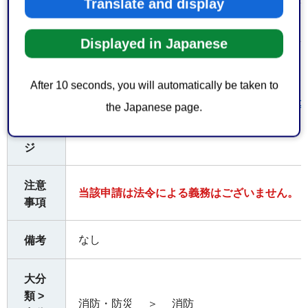
Translate and display
なし
費用
Displayed in Japanese
参考
とな
After 10 seconds, you will automatically be taken to
るホ
ホテル・旅館等に対する「表示制度」につ
the Japanese page.
ーム
ペー
ジ
注意
当該申請は法令による義務はございません。
事項
なし
備考
大分
類 >
消防・防災
＞
消防