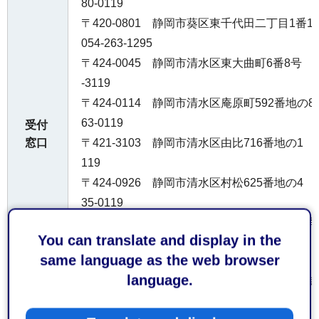
80-0119
〒420-0801 静岡市葵区東千代田二丁目1番
054-263-1295
〒424-0045 静岡市清水区東大曲町6番8号 清
-3119
〒424-0114 静岡市清水区庵原町592番地の8
63-0119
受付
窓口
〒421-3103 静岡市清水区由比716番地の1 庵
119
〒424-0926 静岡市清水区村松625番地の4 
35-0119
〒427-0048 島田市旗指513番地の1 島田消防署
You can translate and display in the
〒421-0301 榛原郡吉田町住吉1386番地の5
same language as the web browser
2-1141
language.
〒421-0523 牧之原市波津191番地1 牧之原消
9