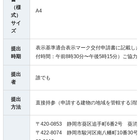
（様
A4
式）
サイ
ズ
表示基準適合表示マーク交付申請書に記載し
提出
時期
付時間：午前8時30分〜午後5時15分）ご協
提出
誰でも
者
提出
直接持参（申請する建物の地域を管轄する消
方法
〒420-0853 静岡市葵区追手町6番2号 葵消防署
〒422-8074 静岡市駿河区南八幡町10番30号